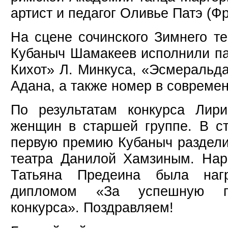
артист и педагог Оливье Патэ (Ф
На сцене сочинского Зимнего т
Кубаныч Шамакеев исполнили па
Кихот» Л. Минкуса, «Эсмеральда
Адана, а также номер в совреме
По результатам конкурса Лир
женщин в старшей группе. В с
первую премию Кубаныч раздели
театра Данилой Хамзиным. Нар
Татьяна Предеина была наг
дипломом «За успешную под
конкурса». Поздравляем!