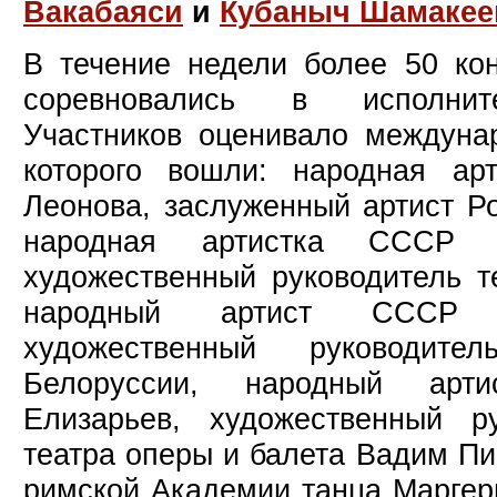
Вакабаяси
и
Кубаныч Шамакее
В течение недели более 50 кон
соревновались в исполните
Участников оценивало междуна
которого вошли: народная ар
Леонова, заслуженный артист Р
народная артистка СССР М
художественный руководитель т
народный артист СССР В
художественный руководите
Белоруссии, народный ар
Елизарьев, художественный ру
театра оперы и балета Вадим Пис
римской Академии танца Маргер